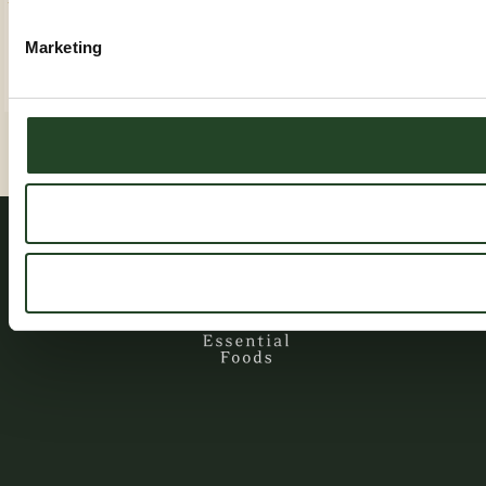
SIN CEREALES – APROBADO-BOF
SIN CEREALES – APROBADO-BOF
AÑADIR AL CARRITO
AÑADIR AL CARRITO
Marketing
22,00
€
70,00
€
IVA incl.
IVA incl.
Anterior
1
2
3
Siguiente