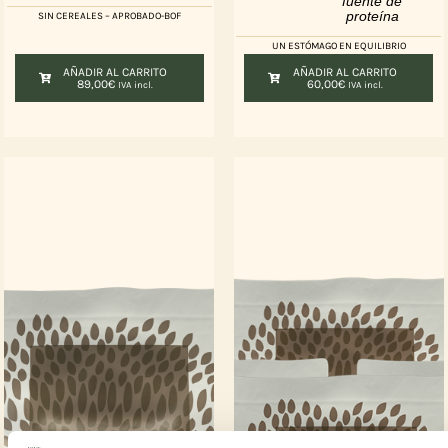
fuente de
proteína
SIN CEREALES – APROBADO-BOF
UN ESTÓMAGO EN EQUILIBRIO
AÑADIR AL CARRITO
AÑADIR AL CARRITO
89,00
€
60,00
€
IVA incl.
IVA incl.