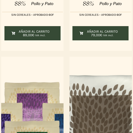
88%
88%
Pollo y Pato
Pollo y Pato
SIN CEREALES – APROBADO-BOF
SIN CEREALES – APROBADO-BOF
AÑADIR AL CARRITO
AÑADIR AL CARRITO
89,00
€
79,00
€
IVA incl.
IVA incl.