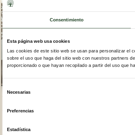
Consentimiento
Esta página web usa cookies
Las cookies de este sitio web se usan para personalizar el c
sobre el uso que haga del sitio web con nuestros partners d
proporcionado o que hayan recopilado a partir del uso que h
Selección
Necesarias
de
consentimiento
HEARTLAND TRADITIONAL KITCHEN
HEARTLAND TRADITIONAL KITCHEN
ESSENTIAL BALANCE SMALL
4 x 2,5KG ESSENTIAL BALANCE
SIZE 2,5kg HL
SMALL SIZE HL
Preferencias
Pavo fresco
Pavo fresco
como única
como única
33%
33%
fuente de
fuente de
Estadística
proteína
proteína