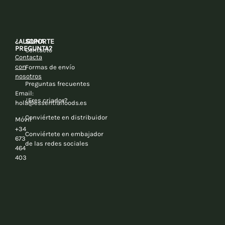
¿ALGUNA
SOPORTE
PREGUNTA?
Contacto
Contacta
con
Formas de envío
nosotros
Preguntas frecuentes
Email:
¿Eres criador?
hola@essentialfoods.es
Conviértete en distribuidor
Móvil
+34
Conviértete en embajador
673
de las redes sociales
464
403