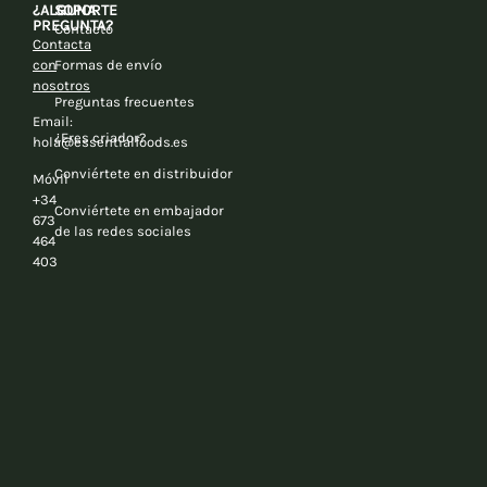
¿ALGUNA
SOPORTE
PREGUNTA?
Contacto
Contacta
con
Formas de envío
nosotros
Preguntas frecuentes
Email:
¿Eres criador?
hola@essentialfoods.es
Conviértete en distribuidor
Móvil
+34
Conviértete en embajador
673
de las redes sociales
464
403