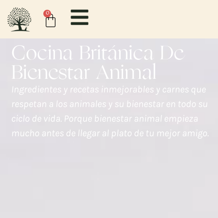
contenido
0
Cocina Británica De
Bienestar Animal
Ingredientes y recetas inmejorables y carnes que
respetan a los animales y su bienestar en todo su
ciclo de vida. Porque bienestar animal empieza
mucho antes de llegar al plato de tu mejor amigo.