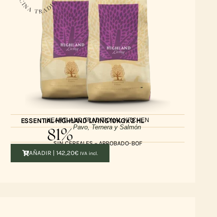
HEARTLAND TRADITIONAL KITCHEN
ESSENTIAL HIGHLAND LIVING 10KG x 2 HL
81%
Pavo, Ternera y Salmón
SIN CEREALES – APROBADO-BOF
AÑADIR |
142,20
€
IVA incl.