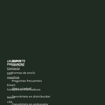
¿ALGUNA
SOPORTE
PREGUNTA?
Contacto
Contacta
con
Formas de envío
nosotros
Preguntas frecuentes
Email:
¿Eres criador?
hola@essentialfoods.es
Conviértete en distribuidor
Móvil
+34
Conviértete en embajador