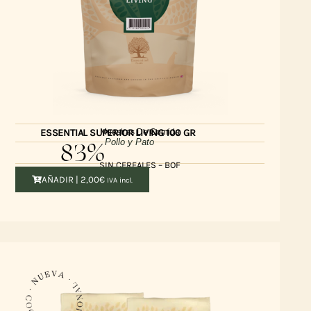
Muestras De Comida
ESSENTIAL SUPERIOR LIVING 100 GR
83%
Pollo y Pato
SIN CEREALES – BOF
AÑADIR |
2,00
€
IVA incl.