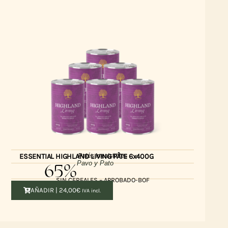
Patés Irresistibles
ESSENTIAL HIGHLAND LIVING PÂTE 6x400G
65%
Pavo y Pato
SIN CEREALES – APROBADO-BOF
AÑADIR |
24,00
€
IVA incl.