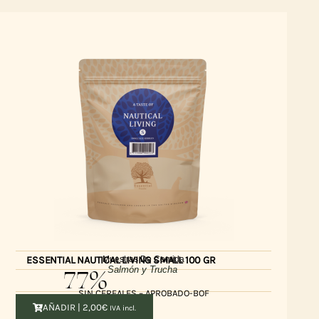
Muestras De Comida
ESSENTIAL NAUTICAL LIVING SMALL 100 GR
77%
Salmón y Trucha
SIN CEREALES – APROBADO-BOF
AÑADIR |
2,00
€
IVA incl.