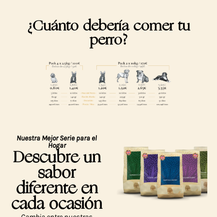
¿Cuánto debería comer tu
perro?
Nuestra Mejor Serie para el
Hogar
Descubre un
sabor
diferente en
cada ocasión
Cambia entre nuestras