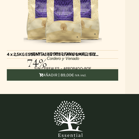
HEARTLAND TRADITIONAL KITCHEN
4 x 2,5KG ESSENTIAL ESTATE LIVING SMALL SIZE HL
74%
Cordero y Venado
SIN CEREALES – APROBADO-BOF
AÑADIR |
89,00
€
IVA incl.