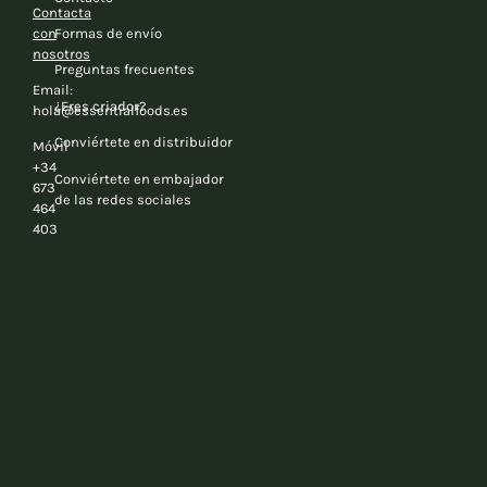
Contacta
con
Formas de envío
nosotros
Preguntas frecuentes
Email:
¿Eres criador?
hola@essentialfoods.es
Conviértete en distribuidor
Móvil
+34
Conviértete en embajador
673
de las redes sociales
464
403