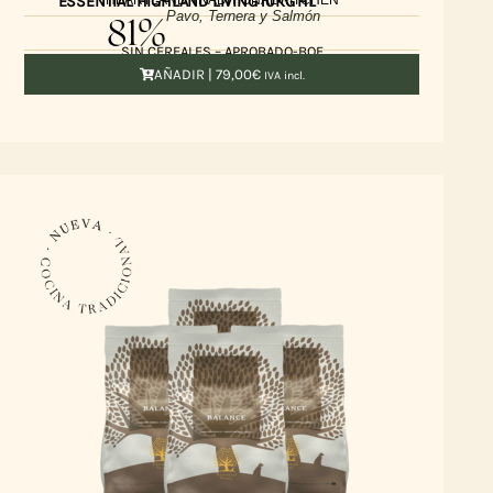
ESSENTIAL HIGHLAND LIVING 10KG HL
81%
Pavo, Ternera y Salmón
SIN CEREALES – APROBADO-BOF
AÑADIR |
79,00
€
IVA incl.