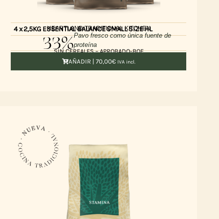
HEARTLAND TRADITIONAL KITCHEN
4 x 2,5KG ESSENTIAL BALANCE SMALL SIZE HL
33%
Pavo fresco como única fuente de
proteína
SIN CEREALES – APROBADO-BOF
AÑADIR |
70,00
€
IVA incl.