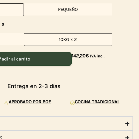
PEQUEÑO
 2
10KG x 2
142,20
€
IVA incl.
adir al carrito
antía de satisfacción del 100 %
Entrega en 2-3 días
APROBADO POR BOF
COCINA TRADICIONAL
S