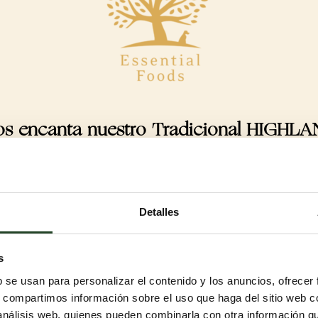
os encanta nuestro Tradicional HIGHL
Detalles
s
os de todas las razas
b se usan para personalizar el contenido y los anuncios, ofrecer
e sabrosas. Perfecto cuando quieres darle a tu perro un
s, compartimos información sobre el uso que haga del sitio web 
s de proteínas variadas y experiencias de sabor emocionantes
 análisis web, quienes pueden combinarla con otra información q