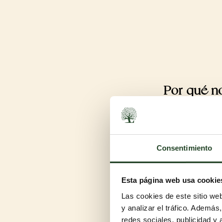
Por qué n
Consentimiento
Esta página web usa cookie
Para perros adult
Las cookies de este sitio we
Un saco de croquetas realment
y analizar el tráfico. Ademá
cambio delicioso, con fuente
redes sociales, publicidad y
en cada cuenco.