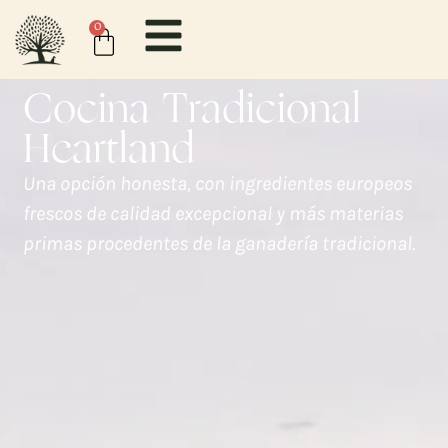
contenido
0
Cocina Tradicional
Heartland
Una opción honesta, con ingredientes europeos
frescos de calidad excepcional y más materias
primas procedentes de la ganadería tradicional.