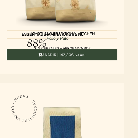
HEARTLAND TRADITIONAL KITCHEN
ESSENTIAL STAMINA 10KG x 2 HL
88%
Pollo y Pato
SIN CEREALES – APROBADO-BOF
AÑADIR |
142,20
€
IVA incl.