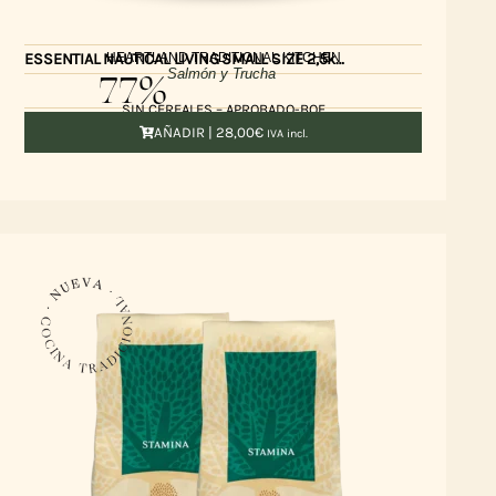
HEARTLAND TRADITIONAL KITCHEN
ESSENTIAL NAUTICAL LIVING SMALL SIZE 2,5kg HL
77%
Salmón y Trucha
SIN CEREALES – APROBADO-BOF
AÑADIR |
28,00
€
IVA incl.