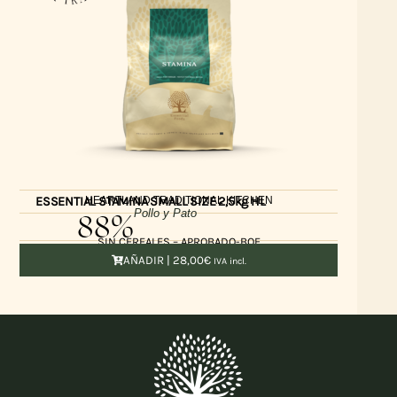
HEARTLAND TRADITIONAL KITCHEN
ESSENTIAL STAMINA SMALL SIZE 2,5kg HL
88%
Pollo y Pato
SIN CEREALES – APROBADO-BOF
AÑADIR |
28,00
€
IVA incl.