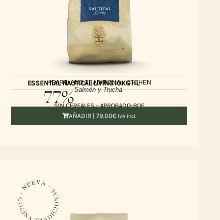
HEARTLAND TRADITIONAL KITCHEN
ESSENTIAL NAUTICAL LIVING 10KG HL
77%
Salmón y Trucha
SIN CEREALES – APROBADO-BOF
AÑADIR |
79,00
€
IVA incl.