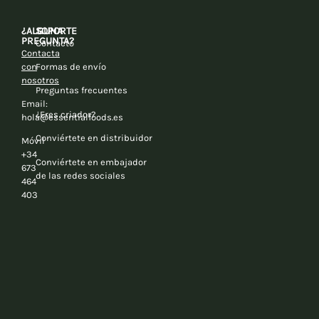
¿ALGUNA
SOPORTE
PREGUNTA?
Contacto
Contacta
con
Formas de envío
nosotros
Preguntas frecuentes
Email:
¿Eres criador?
hola@essentialfoods.es
Conviértete en distribuidor
Móvil
+34
Conviértete en embajador
673
de las redes sociales
464
403