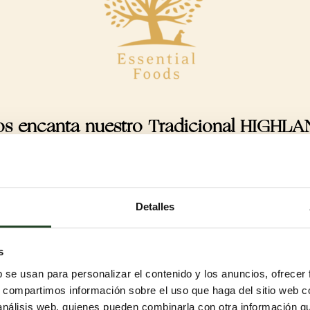
os encanta nuestro Tradicional HIGHL
Detalles
s
os de todas las razas
b se usan para personalizar el contenido y los anuncios, ofrecer
e sabrosas. Perfecto cuando quieres darle a tu perro un
s, compartimos información sobre el uso que haga del sitio web 
s de proteínas variadas y experiencias de sabor emocionantes
 análisis web, quienes pueden combinarla con otra información q