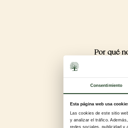
Por qué n
Consentimiento
Esta página web usa cookie
Para perros adult
Las cookies de este sitio we
Un saco de croquetas realment
y analizar el tráfico. Ademá
cambio delicioso, con fuente
redes sociales, publicidad y
en cada cuenco.