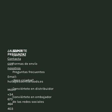
¿ALGUNA
SOPORTE
PREGUNTA?
Contacto
Contacta
con
Formas de envío
nosotros
Preguntas frecuentes
Email:
¿Eres criador?
hola@essentialfoods.es
Conviértete en distribuidor
Móvil
+34
Conviértete en embajador
673
de las redes sociales
464
403