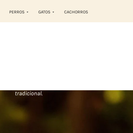
PERROS
GATOS
CACHORROS
NUESTRA COCINA
TRADICIONAL HEA
PARA GATOS
Una opción honesta, con ingredientes europeos f
excepcional y más materias primas procedentes 
tradicional.