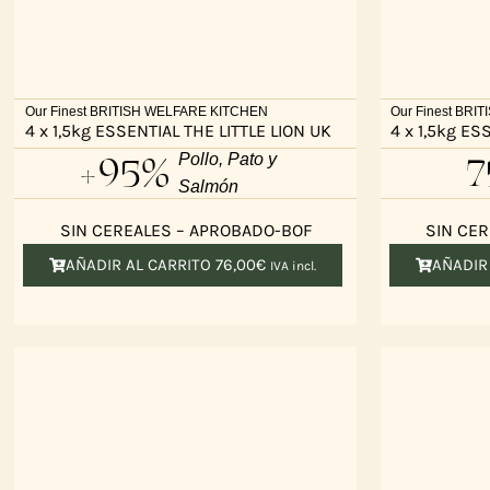
Our Finest BRITISH WELFARE KITCHEN
Our Finest BR
4 x 1,5kg ESSENTIAL THE LITTLE LION UK
4 x 1,5kg E
+95%
7
Pollo, Pato y
Salmón
SIN CEREALES – APROBADO-BOF
SIN CE
AÑADIR AL CARRITO
76,00
€
AÑADIR
IVA incl.