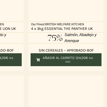
HEN
Our Finest BRITISH WELFARE KITCHEN
E LION UK
4 x 3kg ESSENTIAL THE PANTHER UK
75%
to y
Salmón, Abadejo y
Arenque
ADO-BOF
SIN CEREALES – APROBADO-BOF
4,00
€
AÑADIR AL CARRITO
124,00
€
IVA
IVA
incl.