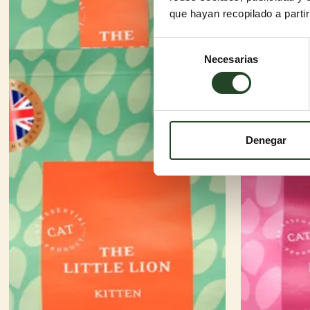
que hayan recopilado a parti
Selección
Necesarias
de
consentimiento
Denegar