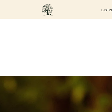
DISTR
RTLAND
rescos de calidad
de la ganadería