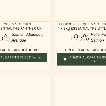
ITISH WELFARE KITCHEN
Our Finest BRITISH WELFARE KITC
SSENTIAL THE PANTHER UK
4 x 3kg ESSENTIAL THE LITTL
5%
+95%
Salmón, Abadejo y
Pollo, Pa
Arenque
Salmón
REALES – APROBADO-BOF
SIN CEREALES – APROB
 AL CARRITO
76,00
€
AÑADIR AL CARRITO
12
IVA incl.
incl.