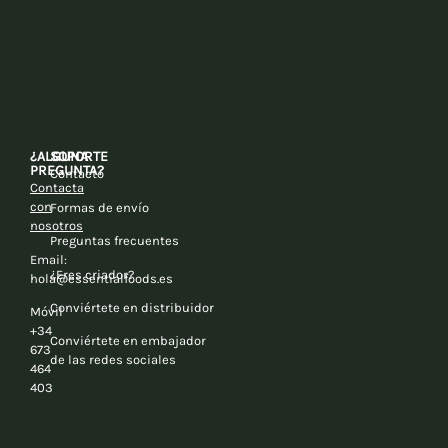
¿ALGUNA
SOPORTE
PREGUNTA?
Contacto
Contacta
con
Formas de envío
nosotros
Preguntas frecuentes
Email:
¿Eres criador?
hola@essentialfoods.es
Conviértete en distribuidor
Móvil
+34
Conviértete en embajador
673
de las redes sociales
464
403