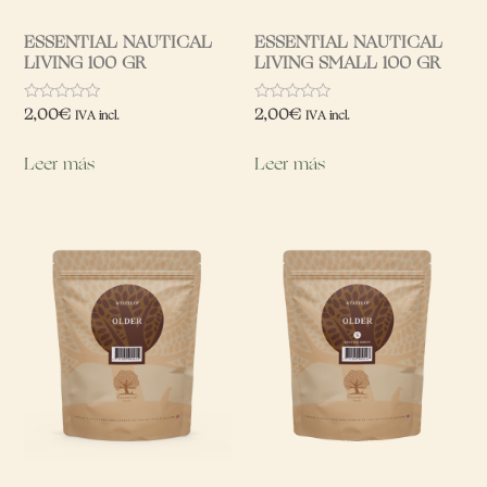
ESSENTIAL NAUTICAL
ESSENTIAL NAUTICAL
LIVING 100 GR
LIVING SMALL 100 GR
Valorado
Valorado
2,00
€
2,00
€
IVA incl.
IVA incl.
con
con
0
0
de
de
Leer más
Leer más
5
5