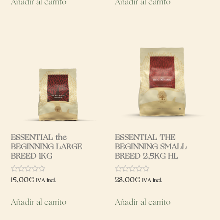
Añadir al carrito
Añadir al carrito
ESSENTIAL the
ESSENTIAL THE
BEGINNING LARGE
BEGINNING SMALL
BREED 1KG
BREED 2,5KG HL
Valorado
Valorado
15,00
€
28,00
€
IVA incl.
IVA incl.
con
con
0
0
de
de
Añadir al carrito
Añadir al carrito
5
5