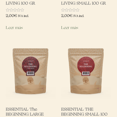
LIVING 100 GR
LIVING SMALL 100 GR
Valorado
Valorado
2,00
€
2,00
€
IVA incl.
IVA incl.
con
con
0
0
de
de
Leer más
Leer más
5
5
ESSENTIAL The
ESSENTIAL THE
BEGINNING LARGE
BEGINNING SMALL 100