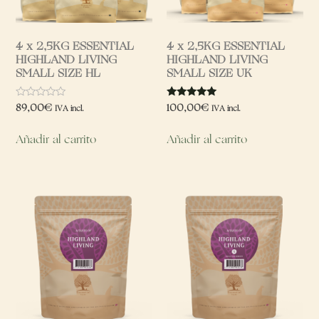
4 x 2,5KG ESSENTIAL
4 x 2,5KG ESSENTIAL
HIGHLAND LIVING
HIGHLAND LIVING
SMALL SIZE HL
SMALL SIZE UK
Valorado
Valorado
89,00
€
100,00
€
IVA incl.
IVA incl.
con
con
0
5.00
de
de 5
Añadir al carrito
Añadir al carrito
5