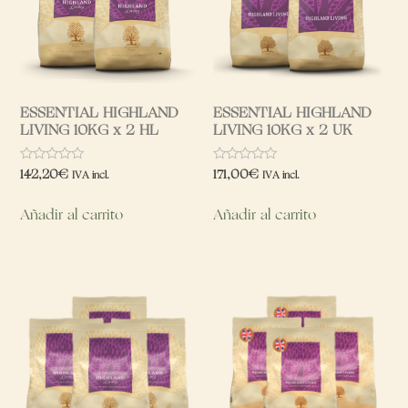
ESSENTIAL HIGHLAND
ESSENTIAL HIGHLAND
LIVING 10KG x 2 HL
LIVING 10KG x 2 UK
Valorado
Valorado
142,20
€
171,00
€
IVA incl.
IVA incl.
con
con
0
0
de
de
Añadir al carrito
Añadir al carrito
5
5