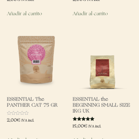
con
con
0
0
de
de
Añadir al carrito
Añadir al carrito
5
5
ESSENTIAL The
ESSENTIAL the
PANTHER CAT 75 GR
BEGINNING SMALL SIZE
1KG UK
Valorado
2,00
€
IVA incl.
con
Valorado
15,00
€
IVA incl.
0
con
de
5.00
5
de 5