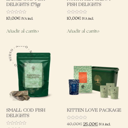
DELIGHTS 175gr
FISH DELIGHTS
Valorado
Valorado
10,00
€
10,00
€
IVA incl.
IVA incl.
con
con
0
0
de
de
Añadir al carrito
Añadir al carrito
5
5
SMALL COD FISH
KITTEN LOVE PACKAGE
DELIGHTS
Valorado
40,00
€
25,00
€
IVA incl.
con