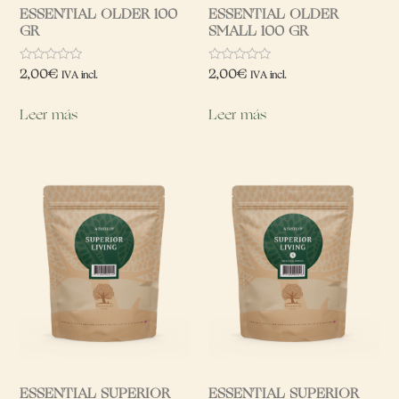
ESSENTIAL OLDER 100
ESSENTIAL OLDER
GR
SMALL 100 GR
Valorado
Valorado
2,00
€
2,00
€
IVA incl.
IVA incl.
con
con
0
0
de
de
Leer más
Leer más
5
5
ESSENTIAL SUPERIOR
ESSENTIAL SUPERIOR