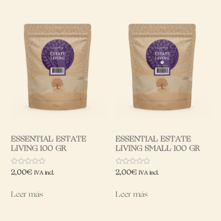
ESSENTIAL ESTATE
ESSENTIAL ESTATE
LIVING 100 GR
LIVING SMALL 100 GR
Valorado
Valorado
2,00
€
2,00
€
IVA incl.
IVA incl.
con
con
0
0
de
de
Leer más
Leer más
5
5