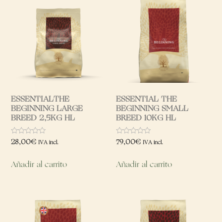
ESSENTIALTHE
ESSENTIAL THE
BEGINNING LARGE
BEGINNING SMALL
BREED 2,5KG HL
BREED 10KG HL
Valorado
Valorado
28,00
€
79,00
€
IVA incl.
IVA incl.
con
con
0
0
de
de
Añadir al carrito
Añadir al carrito
5
5