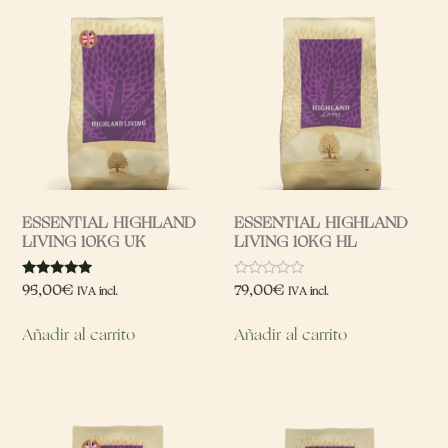
ESSENTIAL HIGHLAND
ESSENTIAL HIGHLAND
LIVING 10KG UK
LIVING 10KG HL
Valorado
Valorado
95,00
€
79,00
€
IVA incl.
IVA incl.
con
con
5.00
0
de 5
de
Añadir al carrito
Añadir al carrito
5