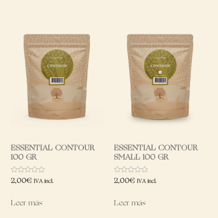
ESSENTIAL CONTOUR
ESSENTIAL CONTOUR
100 GR
SMALL 100 GR
Valorado
Valorado
2,00
€
2,00
€
IVA incl.
IVA incl.
con
con
0
0
de
de
Leer más
Leer más
5
5