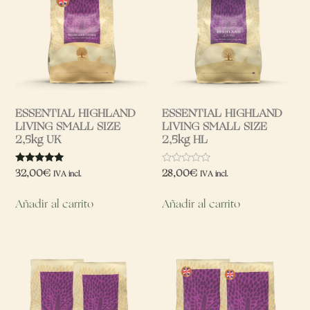
ESSENTIAL HIGHLAND
ESSENTIAL HIGHLAND
LIVING SMALL SIZE
LIVING SMALL SIZE
2,5kg UK
2,5kg HL
Valorado
Valorado
32,00
€
28,00
€
IVA incl.
IVA incl.
con
con
5.00
0
de 5
de
Añadir al carrito
Añadir al carrito
5