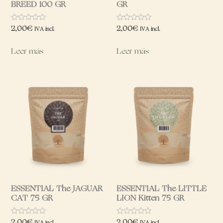
BREED 100 GR
GR
Valorado
Valorado
2,00
€
2,00
€
IVA incl.
IVA incl.
con
con
0
0
de
de
Leer más
Leer más
5
5
ESSENTIAL The JAGUAR
ESSENTIAL The LITTLE
CAT 75 GR
LION Kitten 75 GR
Valorado
Valorado
2,00
€
2,00
€
IVA incl.
IVA incl.