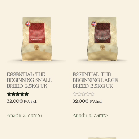
ESSENTIAL THE
ESSENTIAL THE
BEGINNING SMALL
BEGINNING LARGE
BREED 2,5KG UK
BREED 2,5KG UK
Valorado
Valorado
32,00
€
32,00
€
IVA incl.
IVA incl.
con
con
5.00
0
de 5
de
Añadir al carrito
Añadir al carrito
5