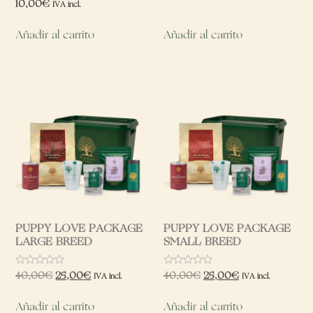
Valorado
10,00
€
IVA incl.
0
con
de
0
5
de
Añadir al carrito
Añadir al carrito
5
PUPPY LOVE PACKAGE
PUPPY LOVE PACKAGE
LARGE BREED
SMALL BREED
Valorado
Valorado
40,00
€
25,00
€
40,00
€
25,00
€
IVA incl.
IVA incl.
con
con
0
0
de
de
Añadir al carrito
Añadir al carrito
5
5