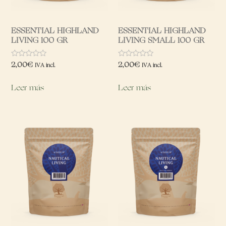
ESSENTIAL HIGHLAND
ESSENTIAL HIGHLAND
LIVING 100 GR
LIVING SMALL 100 GR
Valorado
Valorado
2,00
€
2,00
€
IVA incl.
IVA incl.
con
con
0
0
de
de
Leer más
Leer más
5
5