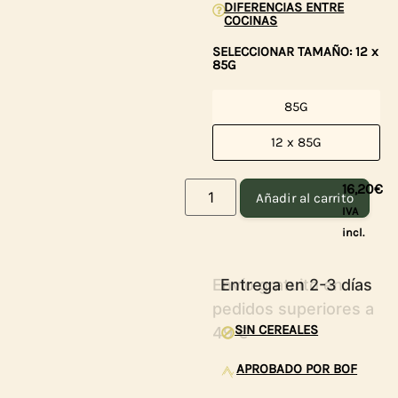
DIFERENCIAS ENTRE
COCINAS
SELECCIONAR TAMAÑO: 12 x
85G
85G
12 x 85G
16,20
€
Añadir al carrito
IVA
incl.
Entrega en 2-3 días
SIN CEREALES
APROBADO POR BOF