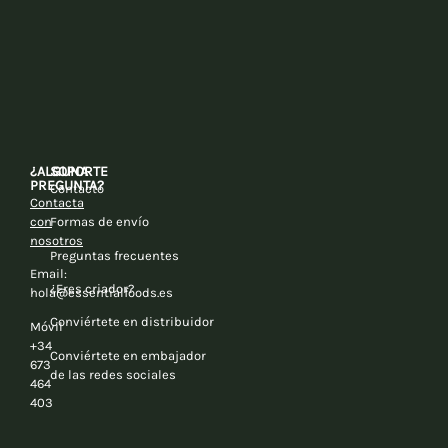
¿ALGUNA
SOPORTE
PREGUNTA?
Contacto
Contacta
con
Formas de envío
nosotros
Preguntas frecuentes
Email:
¿Eres criador?
hola@essentialfoods.es
Conviértete en distribuidor
Móvil
+34
Conviértete en embajador
673
de las redes sociales
464
403