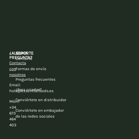
¿ALGUNA
SOPORTE
PREGUNTA?
Contacto
Contacta
con
Formas de envío
nosotros
Preguntas frecuentes
Email:
¿Eres criador?
hola@essentialfoods.es
Conviértete en distribuidor
Móvil
+34
Conviértete en embajador
673
de las redes sociales
464
403