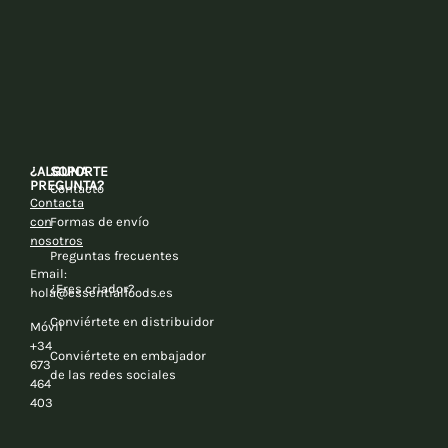
¿ALGUNA
SOPORTE
PREGUNTA?
Contacto
Contacta
con
Formas de envío
nosotros
Preguntas frecuentes
Email:
¿Eres criador?
hola@essentialfoods.es
Conviértete en distribuidor
Móvil
+34
Conviértete en embajador
673
de las redes sociales
464
403