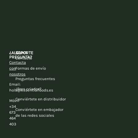
¿ALGUNA
SOPORTE
PREGUNTA?
Contacto
Contacta
con
Formas de envío
nosotros
Preguntas frecuentes
Email:
¿Eres criador?
hola@essentialfoods.es
Conviértete en distribuidor
Móvil
+34
Conviértete en embajador
673
de las redes sociales
464
403