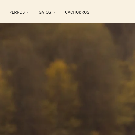
PERROS
GATOS
CACHORROS