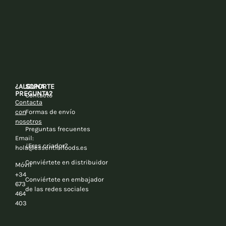
¿ALGUNA
SOPORTE
PREGUNTA?
Contacto
Contacta
con
Formas de envío
nosotros
Preguntas frecuentes
Email:
¿Eres criador?
hola@essentialfoods.es
Conviértete en distribuidor
Móvil
+34
Conviértete en embajador
673
de las redes sociales
464
403