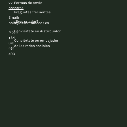
con
Formas de envío
nosotros
Preguntas frecuentes
Email:
¿Eres criador?
hola@essentialfoods.es
Conviértete en distribuidor
Móvil
+34
Conviértete en embajador
673
de las redes sociales
464
403