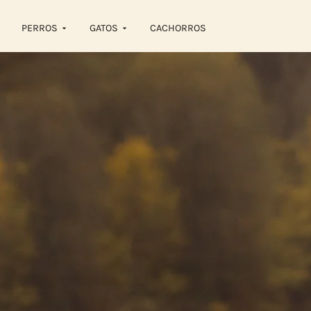
PERROS
GATOS
CACHORROS