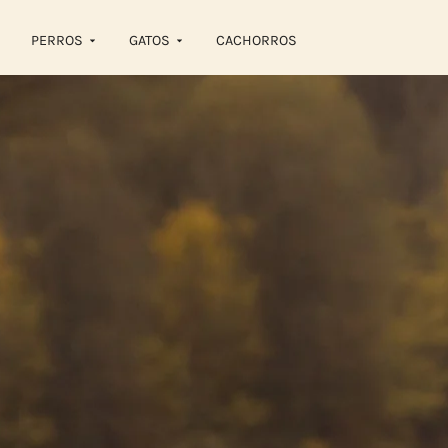
PERROS
GATOS
CACHORROS