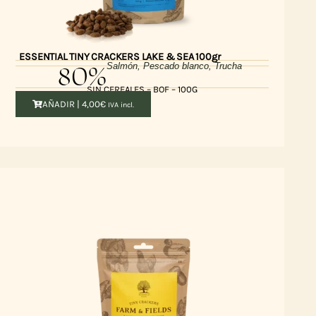
ESSENTIAL TINY CRACKERS LAKE & SEA 100gr
80%
Salmón, Pescado blanco, Trucha
SIN CEREALES – BOF – 100G
AÑADIR |
4,00
€
IVA incl.