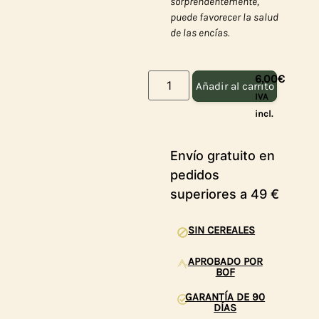
sorprendentemente,
puede favorecer la salud
de las encías.
6,00
€
Añadir al carrito
IVA
incl.
Envío gratuito en
Entrega en 2-3
pedidos
días
superiores a 49 €
SIN CEREALES
APROBADO POR
BOF
GARANTÍA DE 90
DÍAS