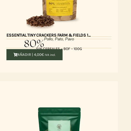
ESSENTIAL TINY CRACKERS FARM & FIELDS 100gr
80%
Pollo, Pato, Pavo
SIN CEREALES – BOF – 100G
AÑADIR |
4,00
€
IVA incl.