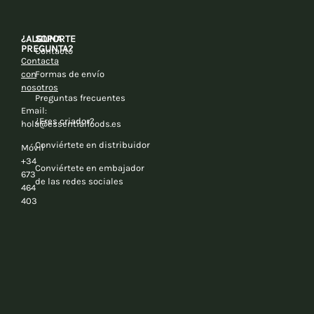
¿ALGUNA
SOPORTE
PREGUNTA?
Contacto
Contacta
con
Formas de envío
nosotros
Preguntas frecuentes
Email:
¿Eres criador?
hola@essentialfoods.es
Conviértete en distribuidor
Móvil
+34
Conviértete en embajador
673
de las redes sociales
464
403