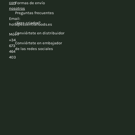
con
Formas de envío
nosotros
Preguntas frecuentes
Email:
¿Eres criador?
hola@essentialfoods.es
Conviértete en distribuidor
Móvil
+34
Conviértete en embajador
673
de las redes sociales
464
403