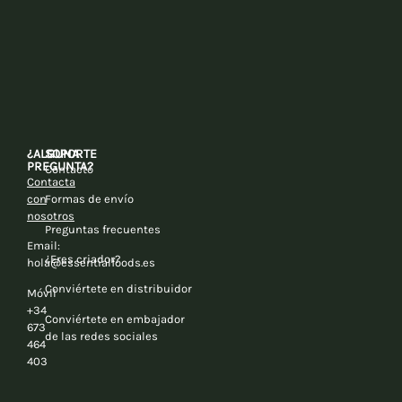
¿ALGUNA
SOPORTE
PREGUNTA?
Contacto
Contacta
con
Formas de envío
nosotros
Preguntas frecuentes
Email:
¿Eres criador?
hola@essentialfoods.es
Conviértete en distribuidor
Móvil
+34
Conviértete en embajador
673
de las redes sociales
464
403