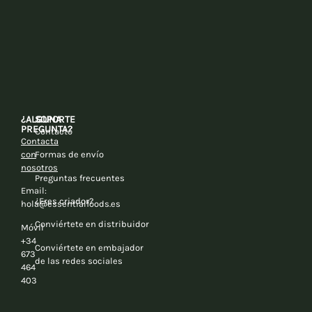
¿ALGUNA
SOPORTE
PREGUNTA?
Contacto
Contacta
con
Formas de envío
nosotros
Preguntas frecuentes
Email:
¿Eres criador?
hola@essentialfoods.es
Conviértete en distribuidor
Móvil
+34
Conviértete en embajador
673
de las redes sociales
464
403