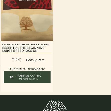
Our Finest BRITISH WELFARE KITCHEN
ESSENTIAL THE BEGINNING
LARGE BREED 10KG UK
79%
Pollo y Pato
SIN CEREALES – APROBADO-BOF
AÑADIR AL CARRITO
95,00
€
IVA incl.