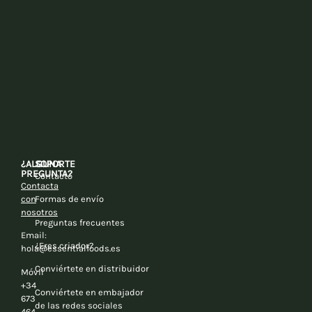
¿ALGUNA
SOPORTE
PREGUNTA?
Contacto
Contacta
con
Formas de envío
nosotros
Preguntas frecuentes
Email:
¿Eres criador?
hola@essentialfoods.es
Conviértete en distribuidor
Móvil
+34
Conviértete en embajador
673
de las redes sociales
464