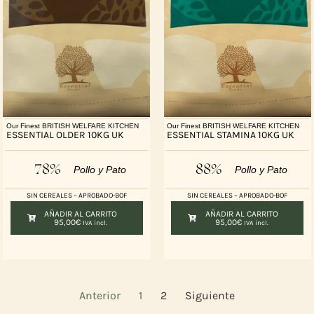
Our Finest BRITISH WELFARE KITCHEN
Our Finest BRITISH WELFARE KITCHEN
ESSENTIAL OLDER 10KG UK
ESSENTIAL STAMINA 10KG UK
78%
88%
Pollo y Pato
Pollo y Pato
SIN CEREALES – APROBADO-BOF
SIN CEREALES – APROBADO-BOF
AÑADIR AL CARRITO
AÑADIR AL CARRITO
95,00
€
95,00
€
IVA incl.
IVA incl.
Anterior
1
2
Siguiente