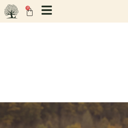
0
Piensos especiales para perros con alergias,
intolerancias o problemas digestivos. Descubre
recetas hipoalergénicas, sin cereales y de fácil
digestión, elaboradas con ingredientes de alta
calidad para cuidar su salud y bienestar.