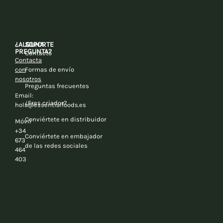
¿ALGUNA
SOPORTE
PREGUNTA?
Contacto
Contacta
con
Formas de envío
nosotros
Preguntas frecuentes
Email:
¿Eres criador?
hola@essentialfoods.es
Conviértete en distribuidor
Móvil
+34
Conviértete en embajador
673
de las redes sociales
464
403