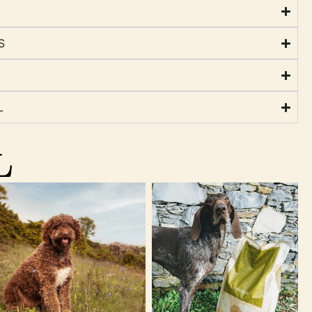
S
L
L