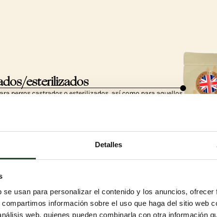
ados/esterilizados
para perros castrados o esterilizados, así como para aquellos
 de peso.
OF!
ntiene cereales y ayuda a mantener niveles de azúcar en
perro se mantenga en su mejor estado.
Detalles
osa de mantener el peso
s
 sabor delicioso, repleto de pollo de corral, pato de campo,
b se usan para personalizar el contenido y los anuncios, ofrecer
ucha — especialmente diseñado para perros con necesidades
s, compartimos información sobre el uso que haga del sitio web 
 análisis web, quienes pueden combinarla con otra información q