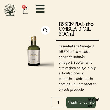
0
ESSENTIAL the
OMEGA 3 OIL
500ml
Essential The Omega 3
Oil 500ml es nuestro
aceite de salmón
omega-3, suplemento
que mejora pelaje, piel y
articulaciones, y
potencia el sabor de la
comida. Salud y sabor en
un solo producto.
16,00
€
Añadir al carrito
IVA