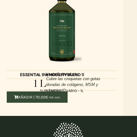
Magia Embotellada
ESSENTIAL the MOBILITY BLEND 1l
1 L
Cubre las croquetas con gotas
doradas de colágeno, MSM y
vitamina C
SUPLEMENTO DIARIO – 1L
AÑADIR |
70,00
€
IVA incl.