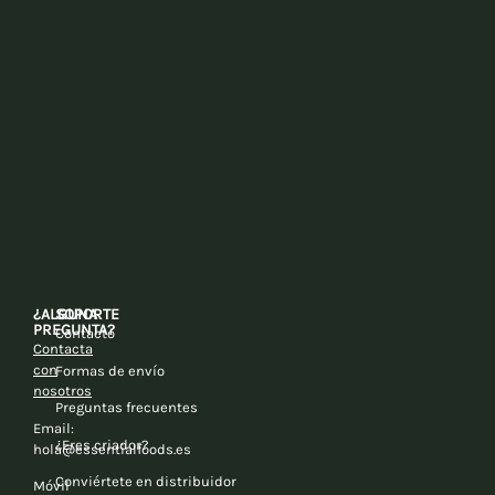
¿ALGUNA
SOPORTE
PREGUNTA?
Contacto
Contacta
con
Formas de envío
nosotros
Preguntas frecuentes
Email:
¿Eres criador?
hola@essentialfoods.es
Conviértete en distribuidor
Móvil
+34
Conviértete en embajador