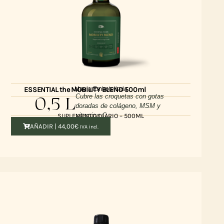
Magia Embotellada
ESSENTIAL the MOBILITY BLEND 500ml
0,5 L
Cubre las croquetas con gotas
doradas de colágeno, MSM y
vitamina C
SUPLEMENTO DIARIO – 500ML
AÑADIR |
44,00
€
IVA incl.