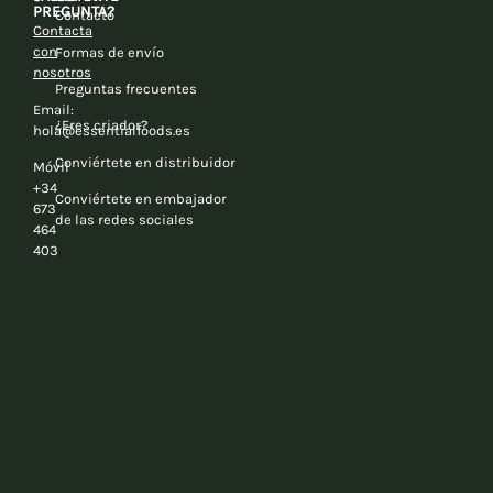
PREGUNTA?
Contacto
Contacta
con
Formas de envío
nosotros
Preguntas frecuentes
Email:
¿Eres criador?
hola@essentialfoods.es
Conviértete en distribuidor
Móvil
+34
Conviértete en embajador
673
de las redes sociales
464
403