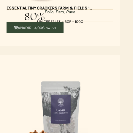
ESSENTIAL TINY CRACKERS FARM & FIELDS 100gr
80%
Pollo, Pato, Pavo
SIN CEREALES – BOF – 100G
AÑADIR |
4,00
€
IVA incl.