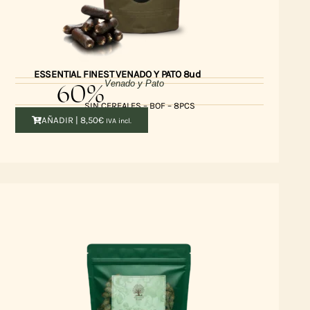
ESSENTIAL FINEST VENADO Y PATO 8ud
60%
Venado y Pato
SIN CEREALES – BOF – 8PCS
AÑADIR |
8,50
€
IVA incl.