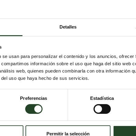
Detalles
s
b se usan para personalizar el contenido y los anuncios, ofrecer
ta si solo quieres lo mejor.
s, compartimos información sobre el uso que haga del sitio web 
nstantánea y control total de la higiene en tu hogar.
 análisis web, quienes pueden combinarla con otra información q
lo entregamos directamente en tu puerta. ¿Qué no va
r del uso que haya hecho de sus servicios.
orito.
Preferencias
Estadística
e en dos aromas discretos, además de la opción sin
 talco de bebé, lavanda o el clásico sin perfume?
tes?
s? ¡Por supuesto! CANADA LITTER ofrece todo lo que se
Permitir la selección