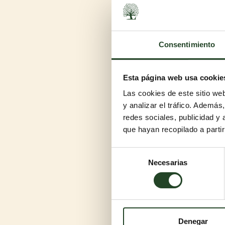
Consentimiento
Esta página web usa cookie
Las cookies de este sitio we
La elección perfec
y analizar el tráfico. Ademá
Alta absorción, aglutinación i
redes sociales, publicidad y
El precio es más que justo y 
que hayan recopilado a parti
a encantar?
Elige tu aroma fav
Selección
Necesarias
de
CANADA LITTER está disponibl
consentimiento
perfume. ¿Cuál es tu favorito:
¿Y los olores fuer
¿Neutraliza los olores fuerte
Denegar