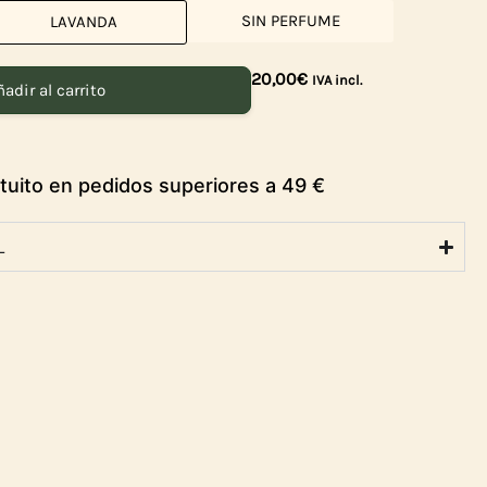
SIN PERFUME
LAVANDA
20,00
€
IVA incl.
adir al carrito
Entrega en 2-3 días
L