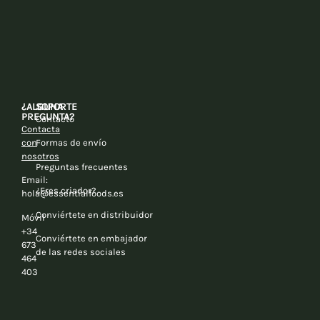
¿ALGUNA
SOPORTE
PREGUNTA?
Contacto
Contacta
con
Formas de envío
nosotros
Preguntas frecuentes
Email:
¿Eres criador?
hola@essentialfoods.es
Conviértete en distribuidor
Móvil
+34
Conviértete en embajador
673
de las redes sociales
464
403