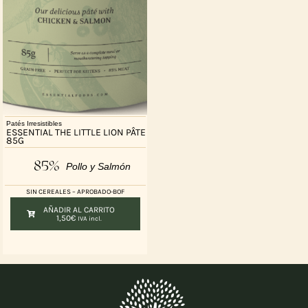
Patés Irresistibles
ESSENTIAL THE LITTLE LION PÂTE
85G
85%
Pollo y Salmón
SIN CEREALES – APROBADO-BOF
AÑADIR AL CARRITO
1,50
€
IVA incl.