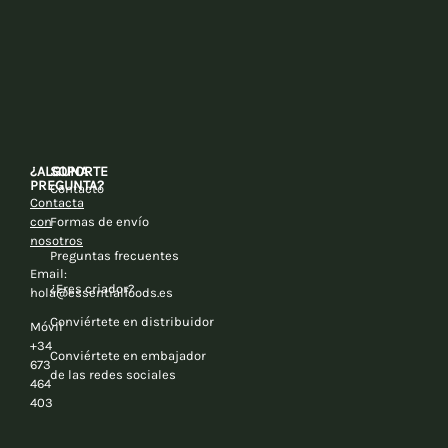
¿ALGUNA
SOPORTE
PREGUNTA?
Contacto
Contacta
con
Formas de envío
nosotros
Preguntas frecuentes
Email:
¿Eres criador?
hola@essentialfoods.es
Conviértete en distribuidor
Móvil
+34
Conviértete en embajador
673
de las redes sociales
464
403