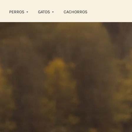
PERROS
GATOS
CACHORROS