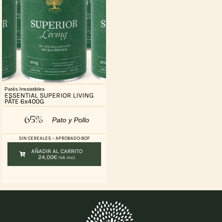
Patés Irresistibles
ESSENTIAL SUPERIOR LIVING
PÂTE 6x400G
65%
Pato y Pollo
SIN CEREALES – APROBADO-BOF
AÑADIR AL CARRITO
24,00
€
IVA incl.