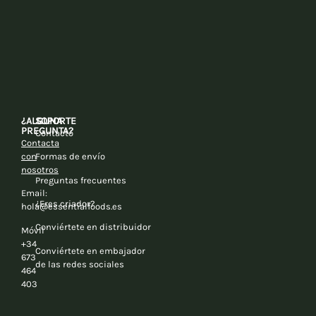
¿ALGUNA
SOPORTE
PREGUNTA?
Contacto
Contacta
con
Formas de envío
nosotros
Preguntas frecuentes
Email:
¿Eres criador?
hola@essentialfoods.es
Conviértete en distribuidor
Móvil
+34
Conviértete en embajador
673
de las redes sociales
464
403