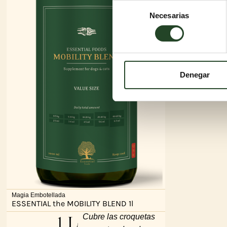
Selección
Necesarias
de
consentimiento
Denegar
Magia Embotellada
ESSENTIAL the MOBILITY BLEND 1l
1 L
Cubre las croquetas