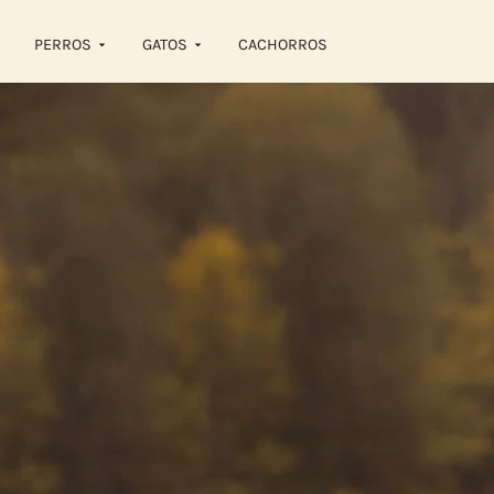
PERROS
GATOS
CACHORROS