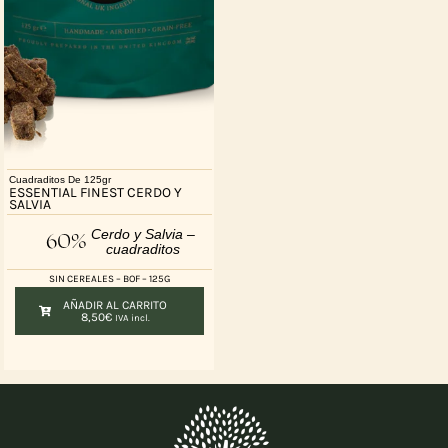
Cuadraditos De 125gr
ESSENTIAL FINEST CERDO Y
SALVIA
Cerdo y Salvia –
60%
cuadraditos
SIN CEREALES – BOF – 125G
AÑADIR AL CARRITO
8,50
€
IVA incl.