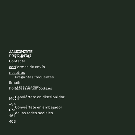
¿ALGUNA
SOPORTE
PREGUNTA?
Contacto
Contacta
con
Formas de envío
nosotros
Preguntas frecuentes
Email:
¿Eres criador?
hola@essentialfoods.es
Conviértete en distribuidor
Móvil
+34
Conviértete en embajador
673
de las redes sociales
464
403