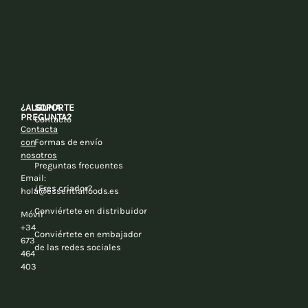
¿ALGUNA
SOPORTE
PREGUNTA?
Contacto
Contacta
con
Formas de envío
nosotros
Preguntas frecuentes
Email:
¿Eres criador?
hola@essentialfoods.es
Conviértete en distribuidor
Móvil
+34
Conviértete en embajador
673
de las redes sociales
464
403