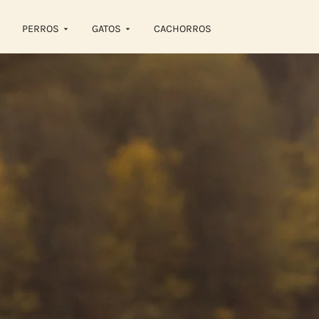
PERROS
GATOS
CACHORROS