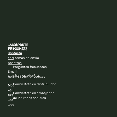
¿ALGUNA
SOPORTE
PREGUNTA?
Contacto
Contacta
con
Formas de envío
nosotros
Preguntas frecuentes
Email:
¿Eres criador?
hola@essentialfoods.es
Conviértete en distribuidor
Móvil
+34
Conviértete en embajador
673
de las redes sociales
464
403