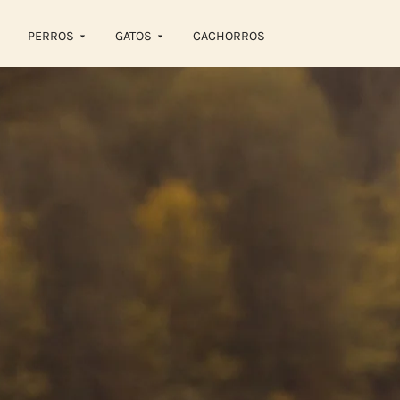
PERROS
GATOS
CACHORROS