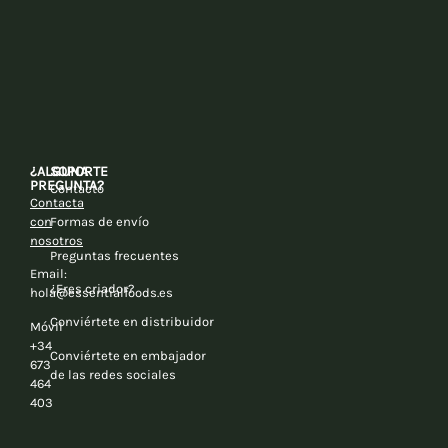
¿ALGUNA
SOPORTE
PREGUNTA?
Contacto
Contacta
con
Formas de envío
nosotros
Preguntas frecuentes
Email:
¿Eres criador?
hola@essentialfoods.es
Conviértete en distribuidor
Móvil
+34
Conviértete en embajador
673
de las redes sociales
464
403