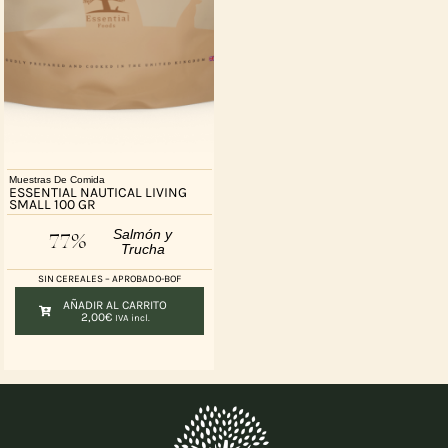
Muestras De Comida
ESSENTIAL NAUTICAL LIVING
SMALL 100 GR
Salmón y
77%
Trucha
SIN CEREALES – APROBADO-BOF
AÑADIR AL CARRITO
2,00
€
IVA incl.