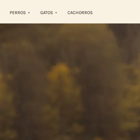
PERROS
GATOS
CACHORROS