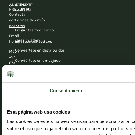
¿ALGUNA
SOPORTE
PREGUNTA?
Contacto
Contacta
con
Formas de envío
nosotros
Preguntas frecuentes
Email:
¿Eres criador?
hola@essentialfoods.es
Conviértete en distribuidor
Móvil
+34
Conviértete en embajador
673
de las redes sociales
464
403
Consentimiento
Esta página web usa cookies
Las cookies de este sitio web se usan para personalizar el c
sobre el uso que haga del sitio web con nuestros partners d