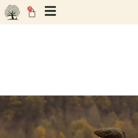
0
Comidas completas formuladas específicamente
para perros mayores. Preparada con pollo y pato
frescos