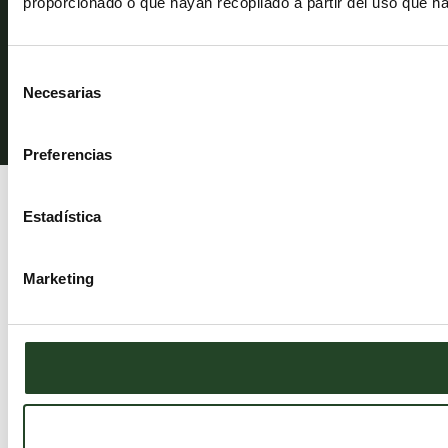
proporcionado o que hayan recopilado a partir del uso que h
© ESSENTIAL FOODS 2025. Reservados todos los derechos.
Selección
Necesarias
de
consentimiento
Preferencias
Estadística
Marketing