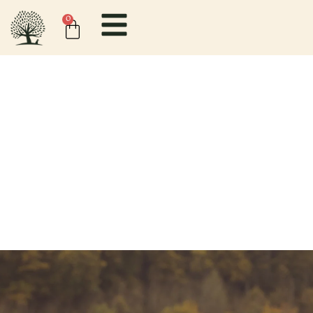
0
Piensos especiales para perros con alergias,
intolerancias o problemas digestivos. Descubre
recetas hipoalergénicas, sin cereales y de fácil
digestión, elaboradas con ingredientes de alta
calidad para cuidar su salud y bienestar.