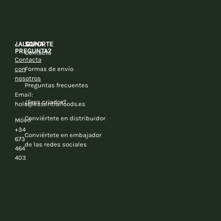
¿ALGUNA
SOPORTE
PREGUNTA?
Contacto
Contacta
con
Formas de envío
nosotros
Preguntas frecuentes
Email:
¿Eres criador?
hola@essentialfoods.es
Conviértete en distribuidor
Móvil
+34
Conviértete en embajador
673
de las redes sociales
464
403